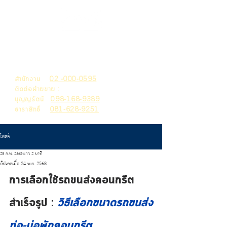
THAI MACHITA
HOLDING
สำนักงาน
02 -000-0595
ติดต่อฝ่ายขาย :
บุญญรัตน์
098-168-9389
ธาราสิทธิ์
081-628-9251
โพสต์
25 ก.พ. 2568
ยาว 2 นาที
อัปเดตเมื่อ
24 พ.ย. 2568
การเลือกใช้รถขนส่งคอนกรีต
สำเร็จรูป : 
วิธี
เลือกขนาดรถขนส่ง
ท่อ-บ่อพักคอนกรีต