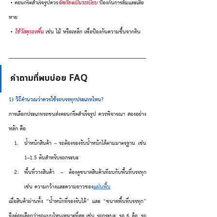
 • คอนกรีตสำเร็จรูปควร
จัดเรียงเป็นระเบียบ
 ป้องกันการล้มและเสีย
หาย
 • 
ใช้วัสดุรองพื้น
 เช่น ไม้ หรือเหล็ก เพื่อป้องกันความชื้นจากดิน
คำถามที่พบบ่อย FAQ
1) วิธีคำนวณว่าควรใช้รถบรรทุกประเภทไหน?
การเลือกประเภทรถขนส่งคอนกรีตสำเร็จรูป ควรพิจารณา สองอย่าง
หลัก คือ
น้ำหนักสินค้า – รถต้องรองรับน้ำหนักได้ตามมาตรฐาน เช่น 
1–1.5 ตันสำหรับรถกระบะ 
พื้นที่วางสินค้า – ต้องดูขนาดสินค้าเทียบกับพื้นที่บรรทุก 
เช่น ความกว้างและความยาวของ
แผ่นพื้น
เมื่อสินค้าผ่านทั้ง “น้ำหนักที่รองรับได้” และ “ขนาดพื้นที่บรรทุก” 
จึงค่อยเลือกว่ารถแบบไหนเหมาะที่สุด เช่น รถกระบะ, รถ 6 ล้อ, รถ 