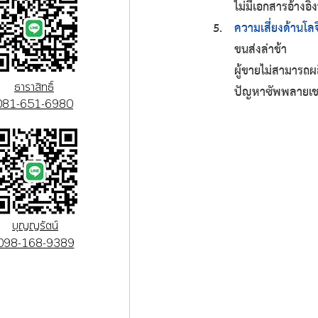
ไม่มีเอกสารอ้างอิ
ความเสี่ยงด้านโล
ขนส่งล่าช้า
ผู้ขายไม่สามารถ
ธาราสิทธิ์
ปัญหาซัพพลายเช
081-651-6980
บุญญรัตน์
098-168-9389