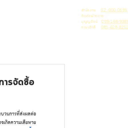
สำนักงาน
02 -000-0595
่ยวกับเรา
ผลงาน
Blog
ติดต่อฝ่ายขาย :
บุญญรัตน์
098-168-938
ธาราสิทธิ์
081-628-925
ารจัดซื้อ
าจเกิดความเสียหาย