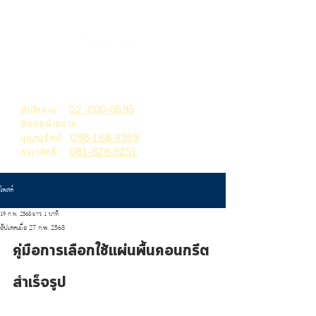
THAI MACHITA
HOLDING
สำนักงาน
02 -000-0595
ติดต่อฝ่ายขาย :
บุญญรัตน์
098-168-9389
ธาราสิทธิ์
081-628-9251
โพสต์
19 ก.พ. 2568
ยาว 1 นาที
อัปเดตเมื่อ
27 ก.พ. 2568
คู่มือการเลือกใช้แผ่นพื้นคอนกรีต
สำเร็จรูป