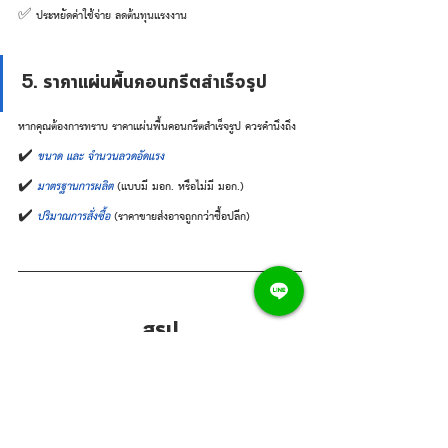
✅ ประหยัดค่าใช้จ่าย ลดต้นทุนแรงงาน
5. ราคาแผ่นพื้นคอนกรีตสำเร็จรูป
หากคุณต้องการทราบ ราคาแผ่นพื้นคอนกรีตสำเร็จรูป ควรคำนึงถึง
✔️ 
ขนาด และ จำนวนลวดอัดแรง
✔️ 
มาตรฐานการผลิต
 (แบบมี มอก. หรือไม่มี มอก.)
✔️ 
ปริมาณการสั่งซื้อ
 (ราคาขายส่งอาจถูกกว่าซื้อปลีก)
สรุป
การเลือก แผ่นพื้นคอนกรีตสำเร็จรูป ให้เหมาะสมกับงานก่อสร้างต้อง
พิจารณาหลายปัจจัย เช่น 
ขนาด ความสามารถในการรับน้ำหนัก 