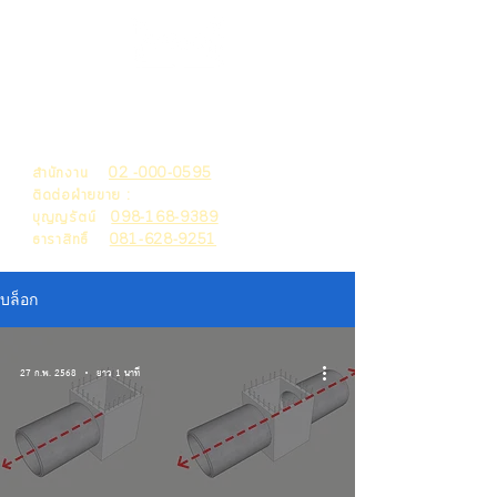
THAI MACHITA
HOLDING
สำนักงาน
02 -000-0595
ติดต่อฝ่ายขาย :
บุญญรัตน์
098-168-9389
ธาราสิทธิ์
081-628-9251
บล็อก
27 ก.พ. 2568
ยาว 1 นาที