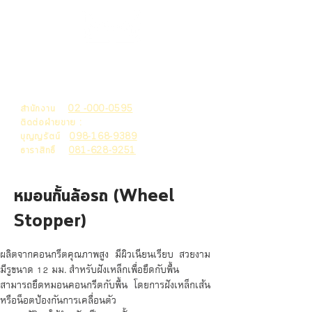
THAI MACHITA
HOLDING
สำนักงาน
02 -000-0595
ติดต่อฝ่ายขาย :
บุญญรัตน์
098-168-9389
ธาราสิทธิ์
081-628-9251
หมอนกั้นล้อรถ (Wheel
Stopper)
ผลิตจากคอนกรีตคุณภาพสูง มีผิวเนียนเรียบ สวยงาม
มีรูขนาด 12 มม. สำหรับฝังเหล็กเพื่อยึดกับพื้น
สามารถยึดหมอนคอนกรีตกับพื้น โดยการฝังเหล็กเส้น
หรือน็อตป้องกันการเคลื่อนตัว