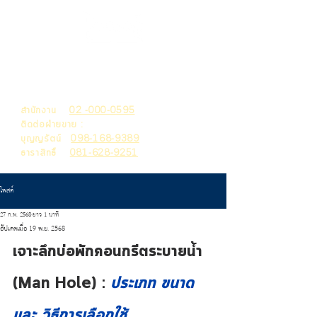
THAI MACHITA
HOLDING
สำนักงาน
02 -000-0595
ติดต่อฝ่ายขาย :
บุญญรัตน์
098-168-9389
ธาราสิทธิ์
081-628-9251
โพสต์
27 ก.พ. 2568
ยาว 1 นาที
อัปเดตเมื่อ
19 พ.ย. 2568
เจาะลึกบ่อพักคอนกรีตระบายน้ำ 
(Man Hole) : 
ประเภท ขนาด 
และ วิธีการเลือกใช้